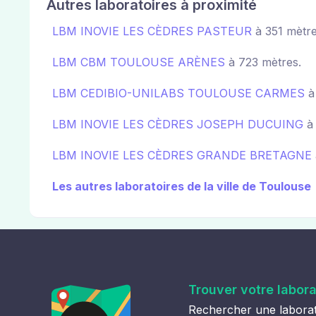
Autres laboratoires à proximité
LBM INOVIE LES CÈDRES PASTEUR
à 351 mètre
LBM CBM TOULOUSE ARÈNES
à 723 mètres.
LBM CEDIBIO-UNILABS TOULOUSE CARMES
à
LBM INOVIE LES CÈDRES JOSEPH DUCUING
à 
LBM INOVIE LES CÈDRES GRANDE BRETAGNE
Les autres laboratoires de la ville de Toulouse
Trouver votre labora
Rechercher une laborat