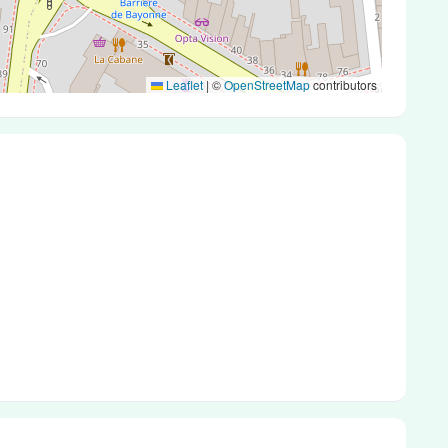
Leaflet
|
©
OpenStreetMap
contributors