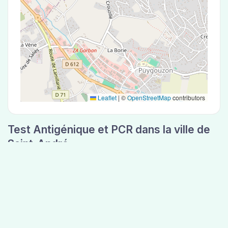
Leaflet
|
©
OpenStreetMap
contributors
Test Antigénique et PCR dans la ville de
Saint-André
La ville de Saint-André correspondant aux
codes postaux compte 5 laboratoires pouvant
réaliser des tests antigéniques ou des tests PCR.