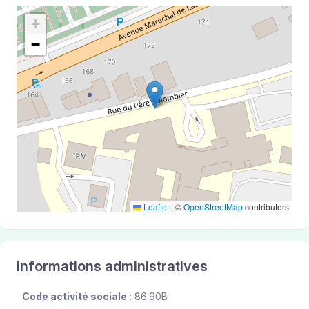
+
−
Leaflet
|
©
OpenStreetMap
contributors
Informations administratives
Code activité sociale
: 86.90B