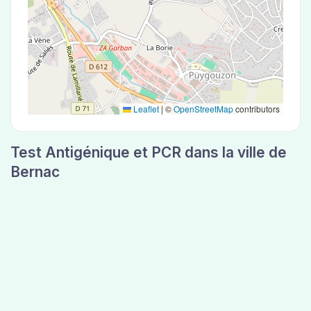
Leaflet
|
©
OpenStreetMap
contributors
Test Antigénique et PCR dans la ville de
Bernac
La ville de Bernac correspondant aux codes
postaux 81150 compte 5 laboratoires pouvant
réaliser des tests antigéniques ou des tests PCR.
Laboratoire de garde dans la ville de