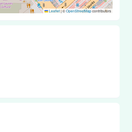
Leaflet
|
©
OpenStreetMap
contributors