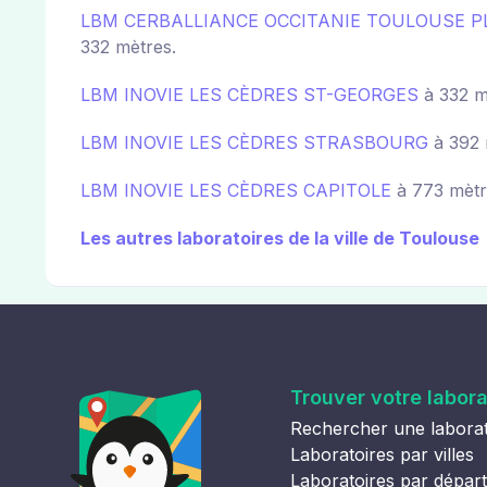
LBM CERBALLIANCE OCCITANIE TOULOUSE 
332 mètres.
LBM INOVIE LES CÈDRES ST-GEORGES
à 332 m
LBM INOVIE LES CÈDRES STRASBOURG
à 392 
LBM INOVIE LES CÈDRES CAPITOLE
à 773 mètr
Les autres laboratoires de la ville de Toulouse
Trouver votre labora
Rechercher une laborat
Laboratoires par villes
Laboratoires par dépar