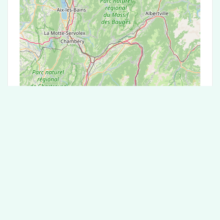
Leaflet
|
©
OpenStreetMap
contributors
Test Antigénique et PCR dans la ville de
Rondefontaine
La ville de Rondefontaine correspondant aux
codes postaux compte 5 laboratoires pouvant
réaliser des tests antigéniques ou des tests PCR.