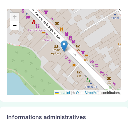
+
−
Leaflet
|
©
OpenStreetMap
contributors
Informations administratives