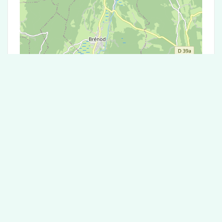
Leaflet
|
©
OpenStreetMap
contributors
Test Antigénique et PCR dans la ville de
Leyssard
La ville de Leyssard correspondant aux codes
postaux compte 5 laboratoires pouvant réaliser
des tests antigéniques ou des tests PCR.
Laboratoire de garde dans la ville de
Leyssard