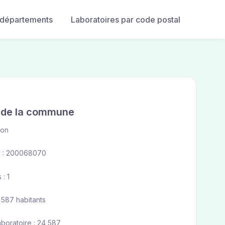
 départements
Laboratoires par code postal
e de la commune
son
 : 200068070
 : 1
 587 habitants
aboratoire : 24 587