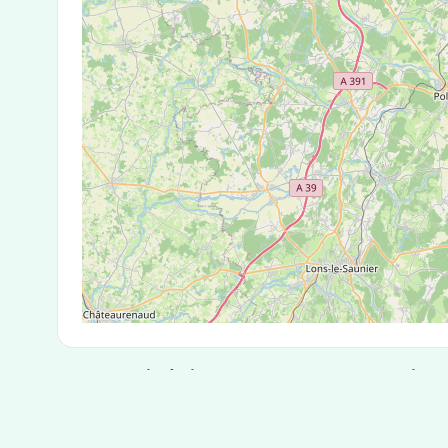
Test Antigénique et PCR dans la ville
La ville de Éternoz correspondant aux codes pos