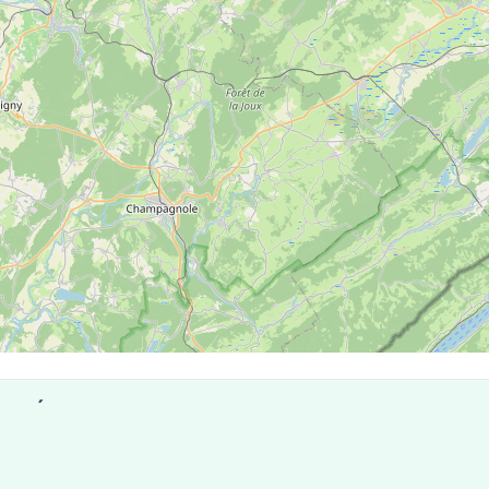
 de Éternoz
taux compte 5 laboratoires pouvant réaliser des tests ant