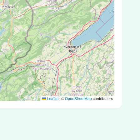
Leaflet
|
©
OpenStreetMap
contributors
igéniques ou des tests PCR.