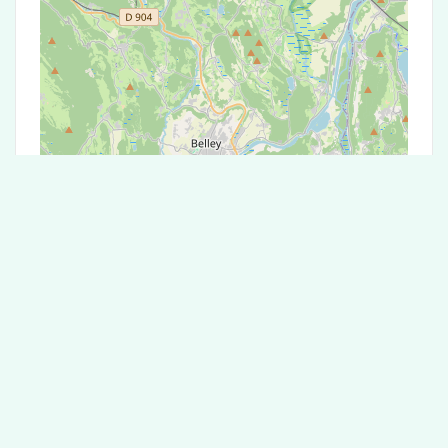
Leaflet
|
©
OpenStreetMap
contributors
Test Antigénique et PCR dans la ville de
Brénod
La ville de Brénod correspondant aux codes
postaux compte 5 laboratoires pouvant réaliser
des tests antigéniques ou des tests PCR.