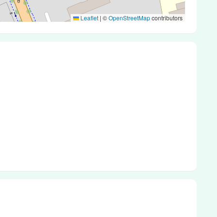
Leaflet
|
©
OpenStreetMap
contributors