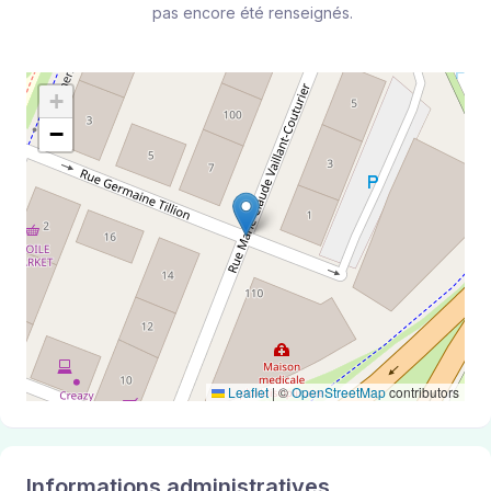
pas encore été renseignés.
+
−
Leaflet
|
©
OpenStreetMap
contributors
Informations administratives