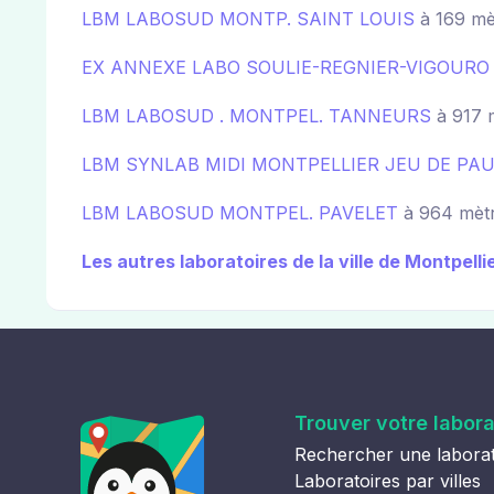
LBM LABOSUD MONTP. SAINT LOUIS
à 169 mè
EX ANNEXE LABO SOULIE-REGNIER-VIGOURO
LBM LABOSUD . MONTPEL. TANNEURS
à 917 
LBM SYNLAB MIDI MONTPELLIER JEU DE PA
LBM LABOSUD MONTPEL. PAVELET
à 964 mètr
Les autres laboratoires de la ville de Montpelli
Trouver votre labora
Rechercher une laborat
Laboratoires par villes