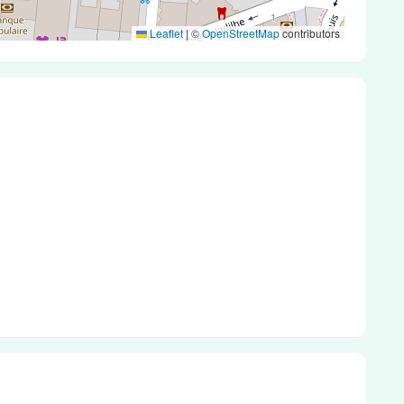
Leaflet
|
©
OpenStreetMap
contributors