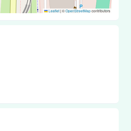
Leaflet
|
©
OpenStreetMap
contributors