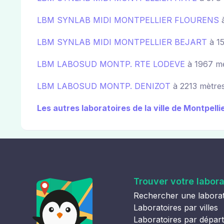
LBM SYNLAB MIDI MONTPELLIER FLOURENS
à
LBM SYNLAB MIDI MONTPELLIER BEJART
à 15
LBM LABOSUD MONTP. RTE LODEVE
à 1967 mè
LBM LABOSUD MONTP. DENIZOT
à 2213 mètres
Les autres laboratoires de la ville de Montpelli
Trouver votre labora
Rechercher une laborat
Laboratoires par villes
Laboratoires par dépar