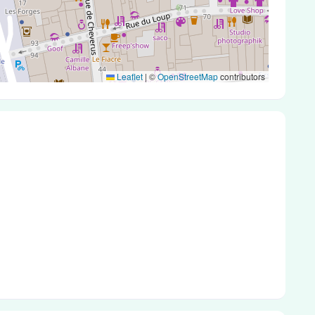
Leaflet
|
©
OpenStreetMap
contributors