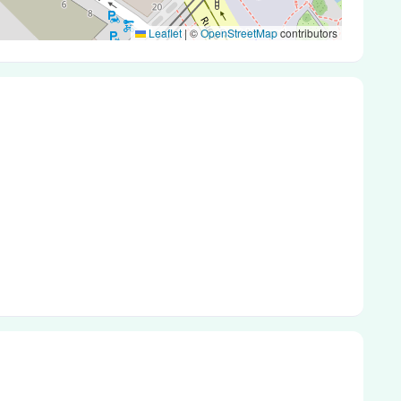
Leaflet
|
©
OpenStreetMap
contributors