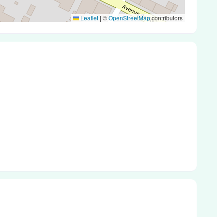
Leaflet
|
©
OpenStreetMap
contributors