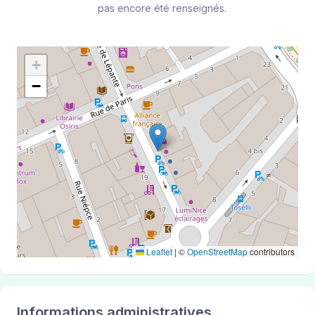
pas encore été renseignés.
+
−
Leaflet
|
©
OpenStreetMap
contributors
Informations administratives