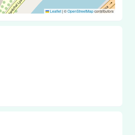
Leaflet
|
©
OpenStreetMap
contributors