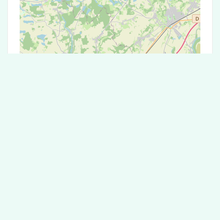
Leaflet
|
©
OpenStreetMap
contributors
Test Antigénique et PCR dans la ville de
Vandeins
La ville de Vandeins correspondant aux codes
postaux compte 5 laboratoires pouvant réaliser
des tests antigéniques ou des tests PCR.
Laboratoire de garde dans la ville de
Vandeins