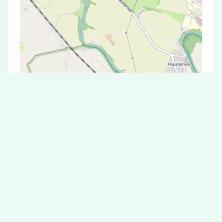
Leaflet
|
©
OpenStreetMap
contributors
Test Antigénique et PCR dans la ville de
Saïx
La ville de Saïx correspondant aux codes
postaux compte 5 laboratoires pouvant réaliser
des tests antigéniques ou des tests PCR.