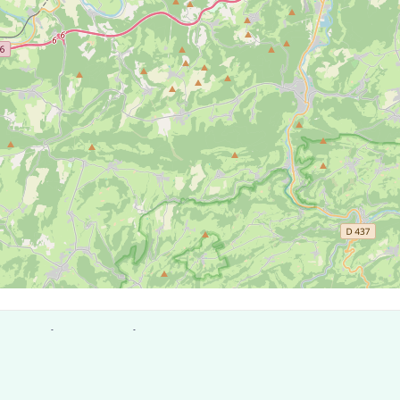
 de Sainte-Marie
s postaux 25113 compte 5 laboratoires pouvant réaliser des