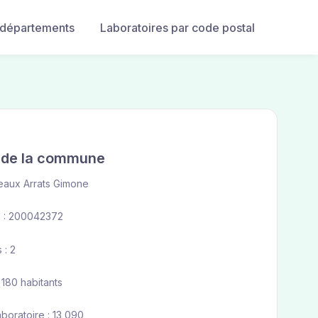
 départements
Laboratoires par code postal
e de la commune
eaux Arrats Gimone
 : 200042372
 : 2
 180 habitants
aboratoire : 13 090