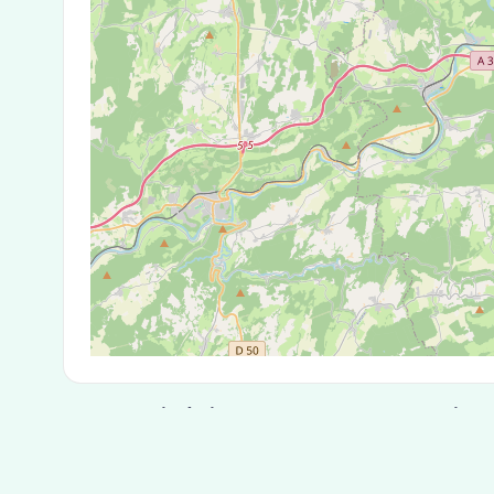
Test Antigénique et PCR dans la ville
La ville de Sainte-Marie correspondant aux code