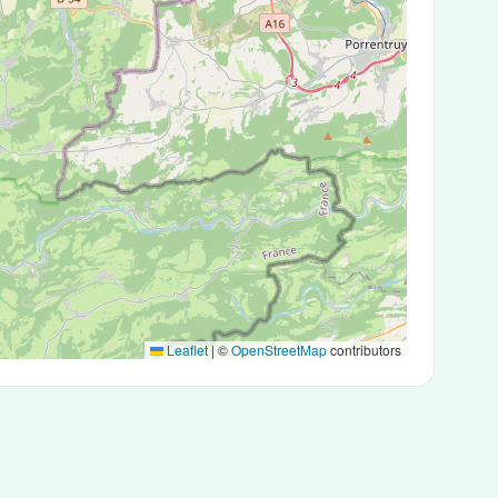
Leaflet
|
©
OpenStreetMap
contributors
 tests antigéniques ou des tests PCR.