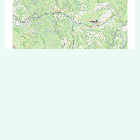
Leaflet
|
©
OpenStreetMap
contributors
Test Antigénique et PCR dans la ville de
Saint-Médard-la-Rochette
La ville de Saint-Médard-la-Rochette
correspondant aux codes postaux compte 5
laboratoires pouvant réaliser des tests
antigéniques ou des tests PCR.