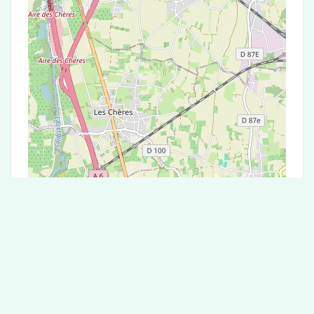
Leaflet
|
©
OpenStreetMap
contributors
Test Antigénique et PCR dans la ville de
Saint-Didier-de-Formans