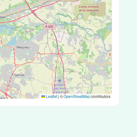
Leaflet
|
©
OpenStreetMap
contributors
igéniques ou des tests PCR.