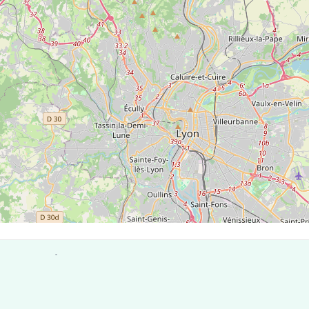
 de Reyrieux
staux compte 5 laboratoires pouvant réaliser des tests ant