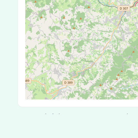
Test Antigénique et PCR dans la ville
La ville de Reyrieux correspondant aux codes po