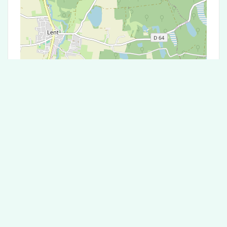
Leaflet
|
©
OpenStreetMap
contributors
Test Antigénique et PCR dans la ville de
Polliat
La ville de Polliat correspondant aux codes
postaux compte 5 laboratoires pouvant réaliser
des tests antigéniques ou des tests PCR.
Laboratoire de garde dans la ville de