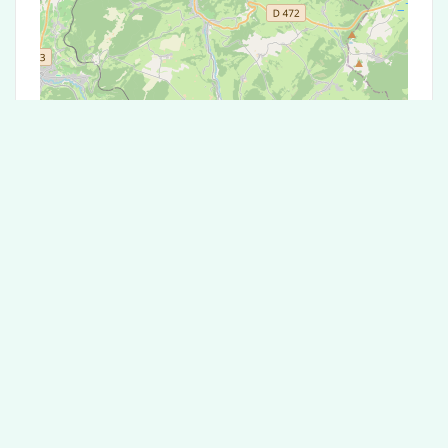
Leaflet
|
©
OpenStreetMap
contributors
Test Antigénique et PCR dans la ville de
Placey
La ville de Placey correspondant aux codes
postaux compte 5 laboratoires pouvant réaliser
des tests antigéniques ou des tests PCR.
Laboratoire de garde dans la ville de
Placey