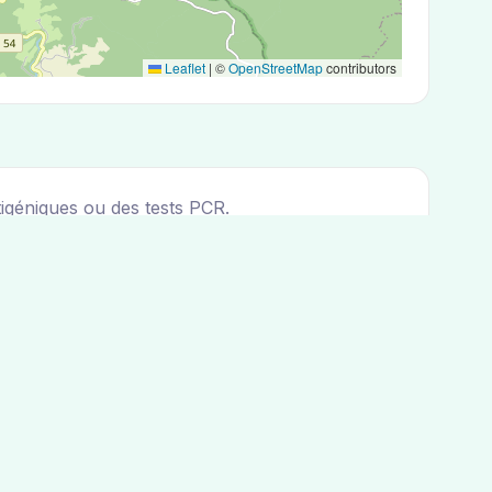
Leaflet
|
©
OpenStreetMap
contributors
igéniques ou des tests PCR.
oailhac. Vous pouvez consulter les adresses des 5