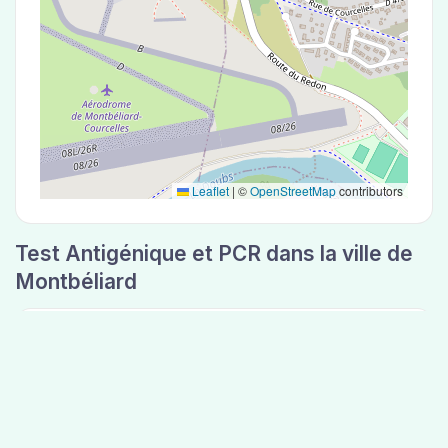
Leaflet
|
©
OpenStreetMap
contributors
Test Antigénique et PCR dans la ville de
Montbéliard
La ville de Montbéliard correspondant aux
codes postaux 25200 compte 3 laboratoires
pouvant réaliser des tests antigéniques ou des
tests PCR.