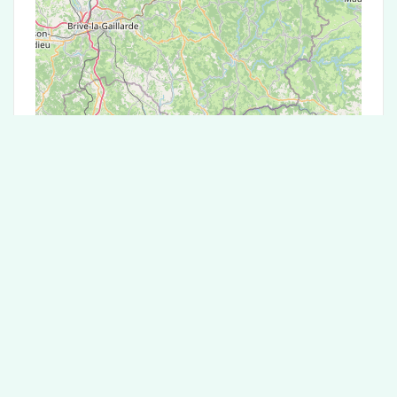
Leaflet
|
©
OpenStreetMap
contributors
Test Antigénique et PCR dans la ville de
Mazeirat
La ville de Mazeirat correspondant aux codes
postaux compte 5 laboratoires pouvant réaliser
des tests antigéniques ou des tests PCR.
Laboratoire de garde dans la ville de