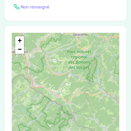
Non renseigné
+
−