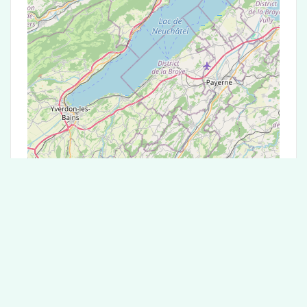
Leaflet
|
©
OpenStreetMap
contributors
Test Antigénique et PCR dans la ville de
Les Plains-et-Grands-Essarts
La ville de Les Plains-et-Grands-Essarts