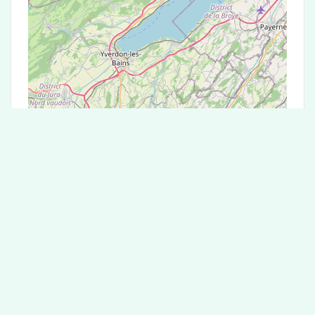
Leaflet
|
©
OpenStreetMap
contributors
Test Antigénique et PCR dans la ville de
Froidevaux
La ville de Froidevaux correspondant aux codes
postaux compte 5 laboratoires pouvant réaliser
des tests antigéniques ou des tests PCR.