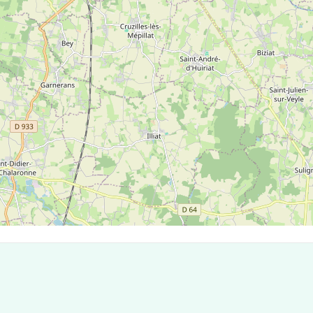
 de Crottet
taux 1750 compte 5 laboratoires pouvant réaliser des tests