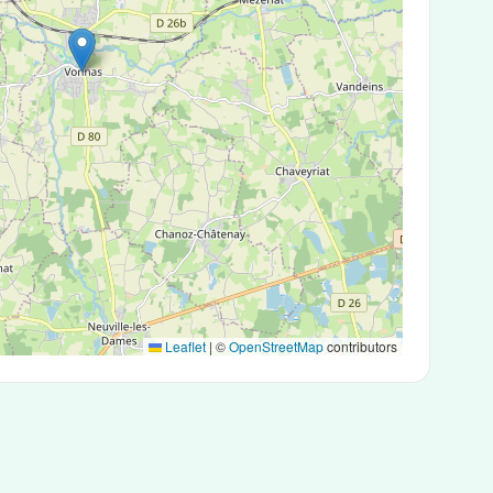
Leaflet
|
©
OpenStreetMap
contributors
 antigéniques ou des tests PCR.