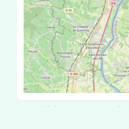
Test Antigénique et PCR dans la ville
La ville de Crottet correspondant aux codes pos