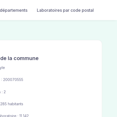
 départements
Laboratoires par code postal
e de la commune
yle
 : 200070555
 : 2
 285 habitants
boratoire : 11 142