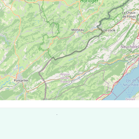
 de Crosey-le-Petit
odes postaux compte 5 laboratoires pouvant réaliser des te