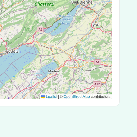
Leaflet
|
©
OpenStreetMap
contributors
sts antigéniques ou des tests PCR.