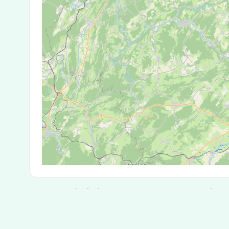
Test Antigénique et PCR dans la ville
La ville de Crosey-le-Petit correspondant aux c