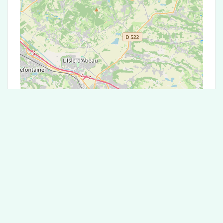
Leaflet
|
©
OpenStreetMap
contributors
Test Antigénique et PCR dans la ville de
Chazey-sur-Ain
La ville de Chazey-sur-Ain correspondant aux
codes postaux compte 5 laboratoires pouvant
réaliser des tests antigéniques ou des tests PCR.