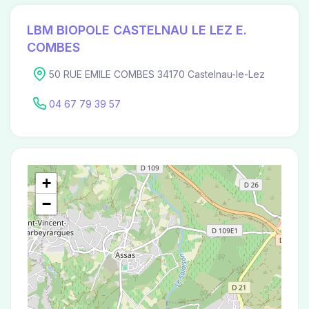
LBM BIOPOLE CASTELNAU LE LEZ E.
COMBES
50 RUE EMILE COMBES 34170 Castelnau-le-Lez
04 67 79 39 57
+
−