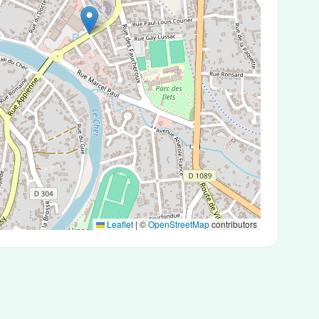
Leaflet
|
©
OpenStreetMap
contributors
tigéniques ou des tests PCR.