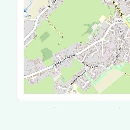
Test Antigénique et PCR dans la ville
La ville de Budelière correspondant aux codes p