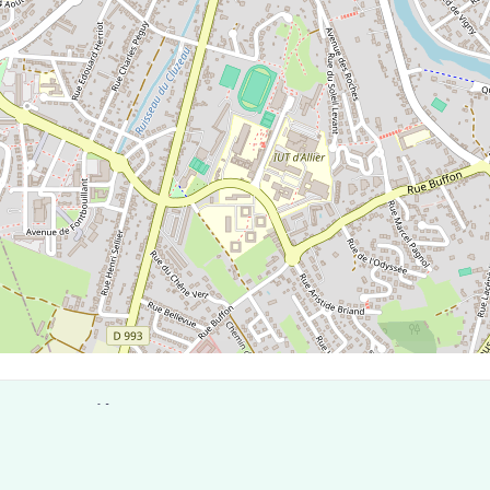
 de Budelière
ostaux compte 5 laboratoires pouvant réaliser des tests an