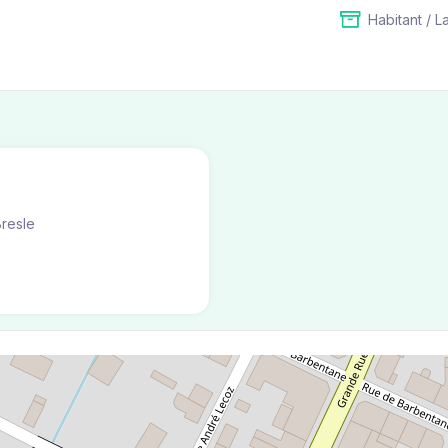
Habitant / L
resle