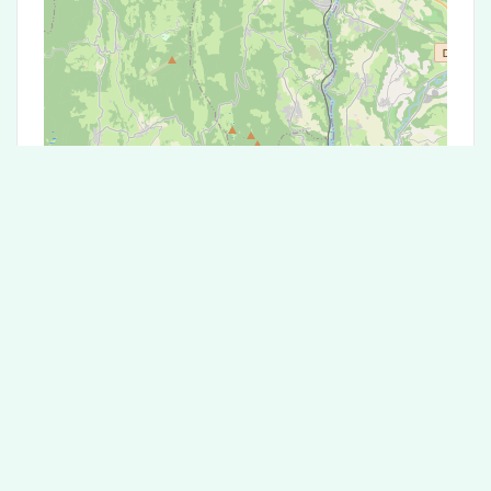
Leaflet
|
©
OpenStreetMap
contributors
Test Antigénique et PCR dans la ville de
Belleydoux
La ville de Belleydoux correspondant aux codes
postaux 1130 compte 5 laboratoires pouvant
réaliser des tests antigéniques ou des tests PCR.
Laboratoire de garde dans la ville de