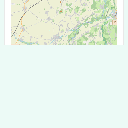
Leaflet
|
©
OpenStreetMap
contributors
Test Antigénique et PCR dans la ville de
Bayet
La ville de Bayet correspondant aux codes
postaux 3500 compte 5 laboratoires pouvant
réaliser des tests antigéniques ou des tests PCR.